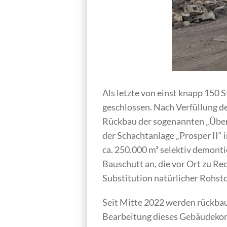
Als letzte von einst knapp 150
geschlossen. Nach Verfüllung d
Rückbau der sogenannten „Über
der Schachtanlage „Prosper II“
ca. 250.000 m³ selektiv demont
Bauschutt an, die vor Ort zu Re
Substitution natürlicher Rohst
Seit Mitte 2022 werden rückba
Bearbeitung dieses Gebäudekomp