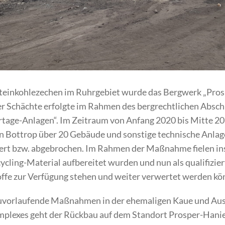
 Steinkohlezechen im Ruhrgebiet wurde das Bergwerk „Pro
er Schächte erfolgte im Rahmen des bergrechtlichen Absch
tage-Anlagen“. Im Zeitraum von Anfang 2020 bis Mitte 2
 in Bottrop über 20 Gebäude und sonstige technische Anla
iert bzw. abgebrochen. Im Rahmen der Maßnahme fielen in
cycling-Material aufbereitet wurden und nun als qualifizier
offe zur Verfügung stehen und weiter verwertet werden kö
uvorlaufende Maßnahmen in der ehemaligen Kaue und Ausb
lexes geht der Rückbau auf dem Standort Prosper-Haniel 