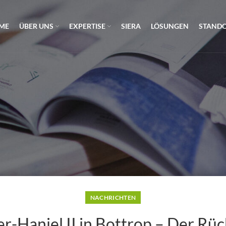
ME
ÜBER UNS
EXPERTISE
SIERA
LÖSUNGEN
STAND
NACHRICHTEN
-Haniel II in Bottrop – Der Rüc