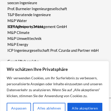
seecon Ingenieure
Prof. Burmeier Ingenieurgesellschaft
T&P Beratende Ingenieure
M&P Water
ICP Ingenieure GmbH
SIERA Property Management GmbH
M&P Climate
M&P Umwelttechnik
M&P Energy
ICP Ingenieurgesellschaft Prof. Czurda und Partner mbH
Geschäftsbereiche
Wir schätzen Ihre Privatsphäre
Umwelt
Wir verwenden Cookies, um Ihr Surferlebnis zu verbessern,
Bergbau
personalisierte Anzeigen oder Inhalte einzusetzen und unseren
Geotechnik
Datenverkehr zu analysieren. Wenn Sie auf „Alle akzeptieren"
klicken, stimmen Sie der Anwendung von Cookies zu.
Anpassen
Alles ablehnen
Alle akzeptieren