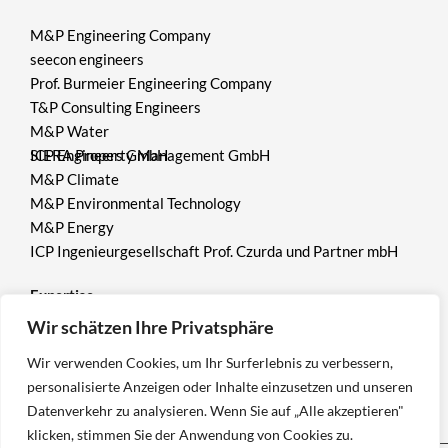
M&P Engineering Company
seecon engineers
Prof. Burmeier Engineering Company
T&P Consulting Engineers
M&P Water
ICP Engineers GmbH
SIERA Property Management GmbH
M&P Climate
M&P Environmental Technology
M&P Energy
ICP Ingenieurgesellschaft Prof. Czurda und Partner mbH
Expertise
Wir schätzen Ihre Privatsphäre
Environment
Wir verwenden Cookies, um Ihr Surferlebnis zu verbessern,
Mining
personalisierte Anzeigen oder Inhalte einzusetzen und unseren
Geotechnics
Datenverkehr zu analysieren. Wenn Sie auf „Alle akzeptieren"
klicken, stimmen Sie der Anwendung von Cookies zu.