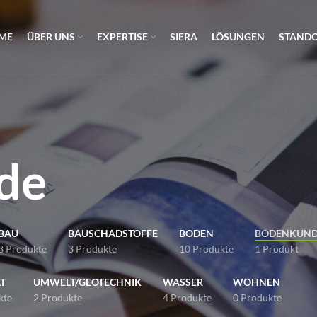
ME
ÜBER UNS
EXPERTISE
SIERA
LÖSUNGEN
STAND
de
BAU
BAUSCHADSTOFFE
BODEN
BODENKUN
3 Produkte
3 Produkte
10 Produkte
1 Produkt
T
UMWELT/GEOTECHNIK
WASSER
WOHNEN
kte
2 Produkte
4 Produkte
0 Produkte