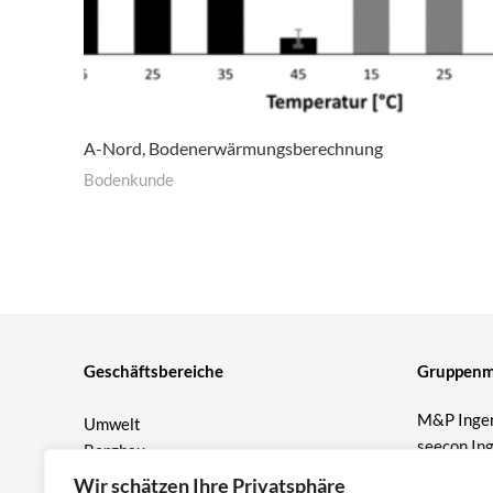
A-Nord, Bodenerwärmungsberechnung
Bodenkunde
Geschäftsbereiche
Gruppenmi
M&P Ingen
Umwelt
seecon In
Bergbau
Prof. Burm
Geotechnik
Wir schätzen Ihre Privatsphäre