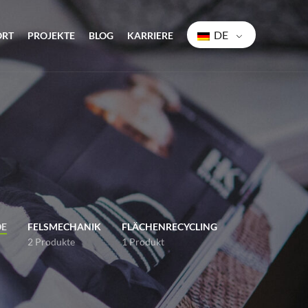
DE
ORT
PROJEKTE
BLOG
KARRIERE
DE
FELSMECHANIK
FLÄCHENRECYCLING
2 Produkte
1 Produkt