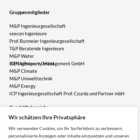
Gruppenmitglieder
M&P Ingenieurgesellschaft
seecon Ingenieure
Prof. Burmeier Ingenieurgesellschaft
T&P Beratende Ingenieure
M&P Water
ICP Ingenieure GmbH
SIERA Property Management GmbH
M&P Climate
M&P Umwelttechnik
M&P Energy
ICP Ingenieurgesellschaft Prof. Czurda und Partner mbH
Geschäftsbereiche
Wir schätzen Ihre Privatsphäre
Umwelt
Wir verwenden Cookies, um Ihr Surferlebnis zu verbessern,
Bergbau
personalisierte Anzeigen oder Inhalte einzusetzen und unseren
Geotechnik