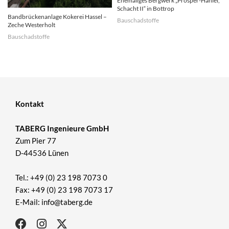
Ehemaliges Bergwerk „Prosper-Haniel,
Schacht II“ in Bottrop
Bandbrückenanlage Kokerei Hassel –
Bauschadstoffe
Zeche Westerholt
Bauschadstoffe
Kontakt
TABERG Ingenieure GmbH
Zum Pier 77
D-44536 Lünen
Tel.: +49 (0) 23 198 7073 0
Fax: +49 (0) 23 198 7073 17
E-Mail: info@taberg.de