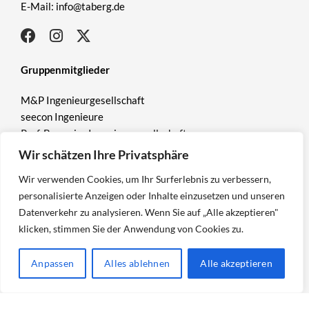
E-Mail: info@taberg.de
Gruppenmitglieder
M&P Ingenieurgesellschaft
seecon Ingenieure
Prof. Burmeier Ingenieurgesellschaft
T&P Beratende Ingenieure
Wir schätzen Ihre Privatsphäre
M&P Water
Wir verwenden Cookies, um Ihr Surferlebnis zu verbessern,
ICP Ingenieure GmbH
SIERA Property Management GmbH
personalisierte Anzeigen oder Inhalte einzusetzen und unseren
M&P Climate
Datenverkehr zu analysieren. Wenn Sie auf „Alle akzeptieren"
M&P Umwelttechnik
klicken, stimmen Sie der Anwendung von Cookies zu.
M&P Energy
ICP Ingenieurgesellschaft Prof. Czurda und Partner mbH
Anpassen
Alles ablehnen
Alle akzeptieren
Geschäftsbereiche