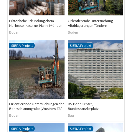
Historische Erkundung ehem.
Orientierende Untersuchung
Kurhessenkaserne, Hann. Münden
Altablagerungen Tündern
Boden
Boden
Orientierende Untersuchungen der
BV BonnCenter,
Bohrschlammgrube „Wustrow Z3“
Bundeskanzlerplatz
Boden
Bau