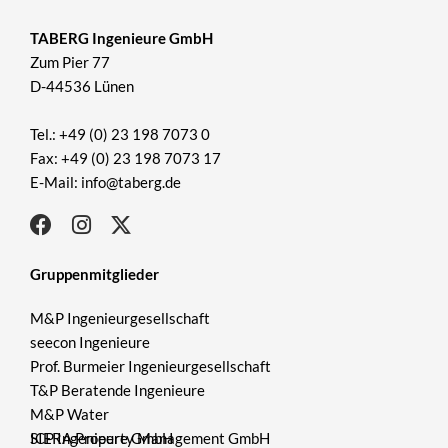
TABERG Ingenieure GmbH
Zum Pier 77
D-44536 Lünen
Tel.: +49 (0) 23 198 7073 0
Fax: +49 (0) 23 198 7073 17
E-Mail: info@taberg.de
Gruppenmitglieder
M&P Ingenieurgesellschaft
seecon Ingenieure
Prof. Burmeier Ingenieurgesellschaft
T&P Beratende Ingenieure
M&P Water
ICP Ingenieure GmbH
SIERA Property Management GmbH