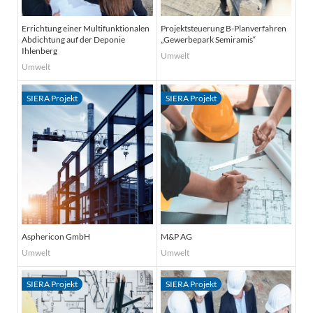
Errichtung einer Multifunktionalen
Projektsteuerung B-Planverfahren
Abdichtung auf der Deponie
„Gewerbepark Semiramis“
Ihlenberg
Umwelt
Umwelt
Asphericon GmbH
M&P AG
Umwelt
Umwelt