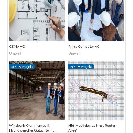
CEMA AG
Prime Computer AG
Umwelt
Umwelt
Windpark Krummensee 3 –
Hbf-Magdeburg „Ernst-Reuter-
Hydrologisches Gutachten für
Allee“