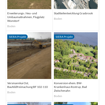
Erweiterungs-, Neu- und
Stadtteilentwicklung Grasbrook
Umbaumaßnahmen, Flugplatz
Boden
Wunstorf
Boden
Versmannkai Ost,
Konversion ehem. BW-
Baufeldfreimachung BF 102-110
Krankenhaus Rostrup, Bad
Zwischenahn
Boden
Boden