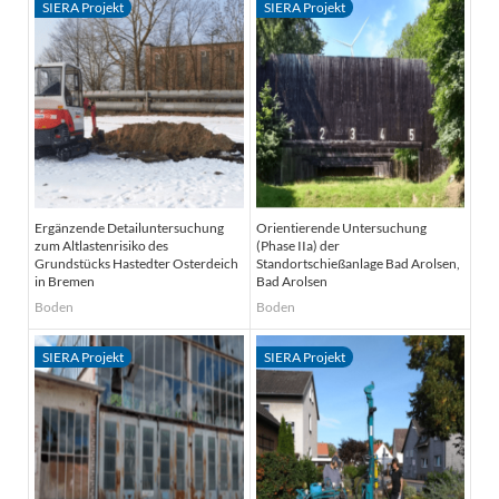
Ergänzende Detailuntersuchung
Orientierende Untersuchung
zum Altlastenrisiko des
(Phase IIa) der
Grundstücks Hastedter Osterdeich
Standortschießanlage Bad Arolsen,
in Bremen
Bad Arolsen
Boden
Boden