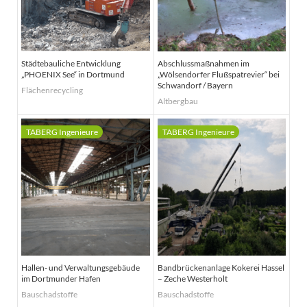
Städtebauliche Entwicklung
Abschlussmaßnahmen im
„PHOENIX See“ in Dortmund
„Wölsendorfer Flußspatrevier“ bei
Schwandorf / Bayern
Flächenrecycling
Altbergbau
Hallen- und Verwaltungsgebäude
Bandbrückenanlage Kokerei Hassel
im Dortmunder Hafen
– Zeche Westerholt
Bauschadstoffe
Bauschadstoffe