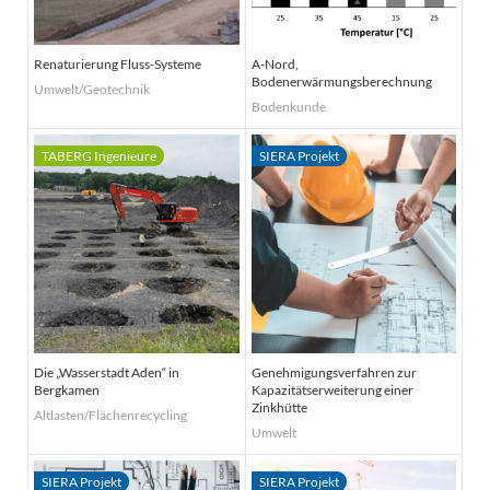
Renaturierung Fluss-Systeme
A-Nord,
Bodenerwärmungsberechnung
Umwelt/Geotechnik
Bodenkunde
Die „Wasserstadt Aden“ in
Genehmigungsverfahren zur
Bergkamen
Kapazitätserweiterung einer
Zinkhütte
Altlasten/Flächenrecycling
Umwelt