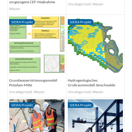
vorgezogene CEF-Maßnahme
Uncategorized
,
Wasser
Wasser
Grundwasserströmungsmodell
Hydrogeologisches
Potsdam-Mitte
Großraummodell Jänschwalde
Uncategorized
,
Wasser
Uncategorized
,
Wasser