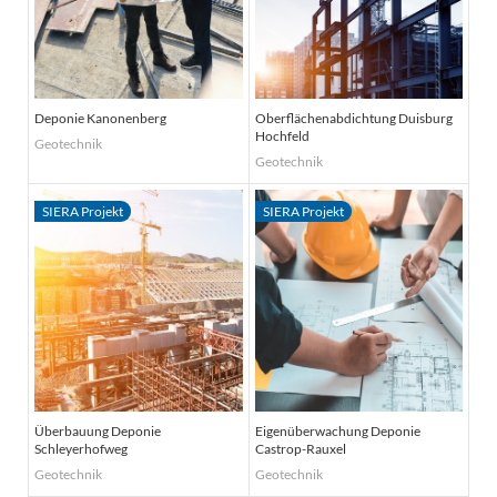
Deponie Kanonenberg
Oberflächenabdichtung Duisburg
Hochfeld
Geotechnik
Geotechnik
Überbauung Deponie
Eigenüberwachung Deponie
Schleyerhofweg
Castrop-Rauxel
Geotechnik
Geotechnik