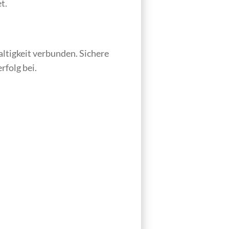
t.
altigkeit verbunden. Sichere
rfolg bei.