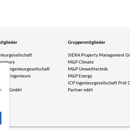
tglieder
Gruppenmitglieder
ieurgesellschaft
SIERA Property Management 
genieure
M&P Climate
eier Ingenieurgesellschaft
M&P Umwelttechnik
ende Ingenieure
M&P Energy
er
ICP Ingenieurgesellschaft Prof. 
n
ieure GmbH
Partner mbH