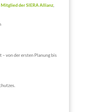
–
Mitglied der SIERA Allianz
,
n
t – von der ersten Planung bis
chutzes.