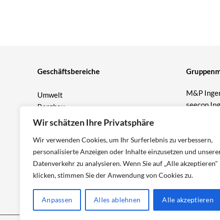
Geschäftsbereiche
Gruppenmi
M&P Ingen
Umwelt
seecon In
Bergbau
Prof. Burm
Geotechnik
Wir schätzen Ihre Privatsphäre
T&P Berat
Wir verwenden Cookies, um Ihr Surferlebnis zu verbessern,
M&P Wat
personalisierte Anzeigen oder Inhalte einzusetzen und unsere
ICP Ingen
Datenverkehr zu analysieren. Wenn Sie auf „Alle akzeptieren"
klicken, stimmen Sie der Anwendung von Cookies zu.
Anpassen
Alles ablehnen
Alle akzeptieren